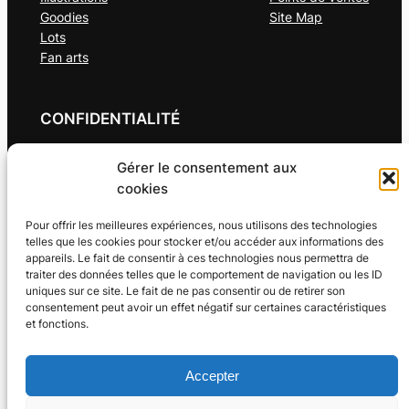
Goodies
Site Map
Lots
Fan arts
CONFIDENTIALITÉ
Politique de cookies (UE)
Gérer le consentement aux
Politique de confidentialité de meissan-art.fr
cookies
Conditions générales
Pour offrir les meilleures expériences, nous utilisons des technologies
telles que les cookies pour stocker et/ou accéder aux informations des
RÉSEAUX SOCIAUX
appareils. Le fait de consentir à ces technologies nous permettra de
traiter des données telles que le comportement de navigation ou les ID
Facebook
uniques sur ce site. Le fait de ne pas consentir ou de retirer son
Instagram
consentement peut avoir un effet négatif sur certaines caractéristiques
Linkedin
et fonctions.
X
Accepter
TOUTES LES OEUVRES PRÉSENTES SUR CE SITE INTERNET SONT