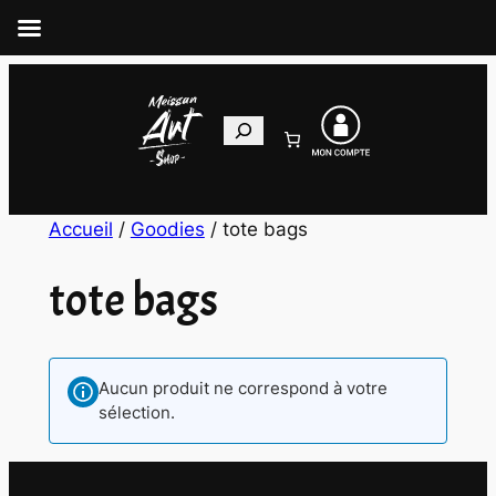
Aller
au
Recherche
contenu
Accueil
/
Goodies
/ tote bags
tote bags
Aucun produit ne correspond à votre
sélection.