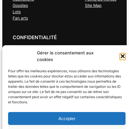
Goodies
Site Map
Lots
Fan arts
CONFIDENTIALITÉ
Politique de cookies (UE)
Gérer le consentement aux
Politique de confidentialité de meissan-art.fr
cookies
Conditions générales
Pour offrir les meilleures expériences, nous utilisons des technologies
telles que les cookies pour stocker et/ou accéder aux informations des
RÉSEAUX SOCIAUX
appareils. Le fait de consentir à ces technologies nous permettra de
traiter des données telles que le comportement de navigation ou les ID
Facebook
uniques sur ce site. Le fait de ne pas consentir ou de retirer son
Instagram
consentement peut avoir un effet négatif sur certaines caractéristiques
Linkedin
et fonctions.
X
Accepter
TOUTES LES OEUVRES PRÉSENTES SUR CE SITE INTERNET SONT