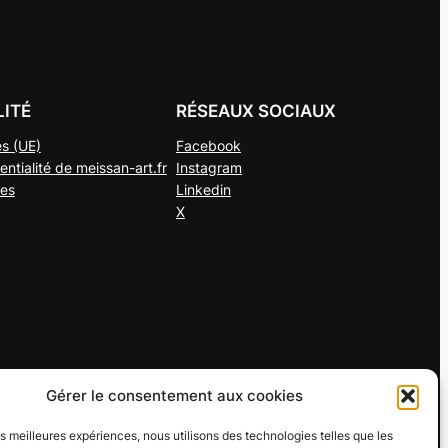
LITÉ
RÉSEAUX SOCIAUX
es (UE)
Facebook
entialité de meissan-art.fr
Instagram
les
Linkedin
X
Gérer le consentement aux cookies
les meilleures expériences, nous utilisons des technologies telles que les